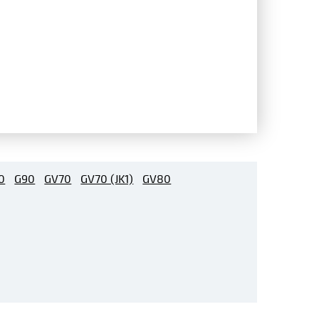
0
G90
GV70
GV70 (JK1)
GV80