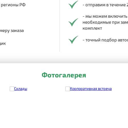
в регионы РФ
- отправим в течение 
- мы можем включить
необходимые при заме
комплект
меру заказа
- точный подбор авто
щик
Фотогалерея