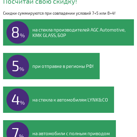
Посчитай свою скидку!
Скидки суммируются при совпадении условий 7+5 или 8+4!
Видео о компании
8
на стекла производителей AGC Automotive,
%
KMK GLASS, БОР
5
при отправке в регионы РФ!
%
4
на стекла к автомобилям LYNK&CO
%
7
на автомобили с полным приводом
%