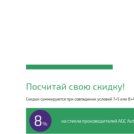
Закажите автостекло
MAXUS
Посчитай свою скидку!
по телефону
Скидки суммируются при совпадении условий 7+5 или 8+
8 (495) 135-00-54
8
на стекла производителей AGC Aut
%