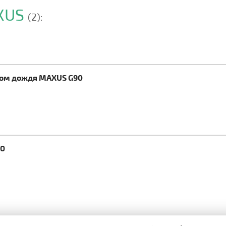
AXUS
(2):
ком дождя MAXUS G90
90