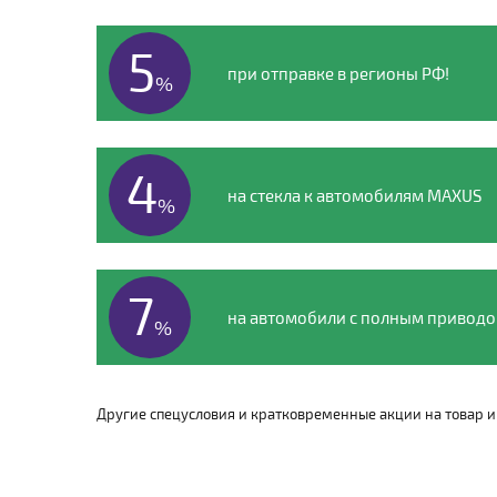
5
при отправке в регионы РФ!
%
4
на стекла к автомобилям MAXUS
%
7
на автомобили с полным привод
%
Другие спецусловия и кратковременные акции на товар и 