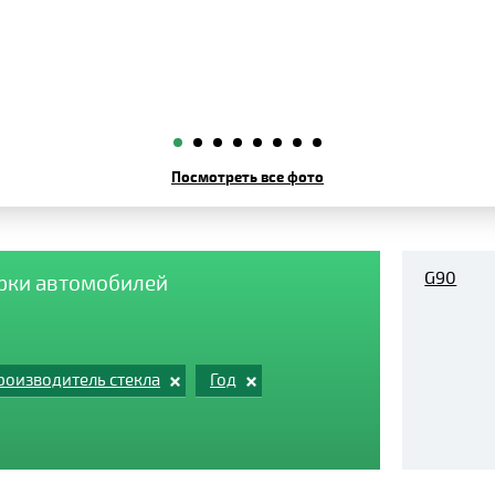
Посмотреть все фото
G90
арки автомобилей
роизводитель стекла
Год