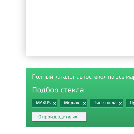
Полный каталог автостекол на все м
Подбор стекла
MAXUS
Модель
Тип стекла
П
О производителях