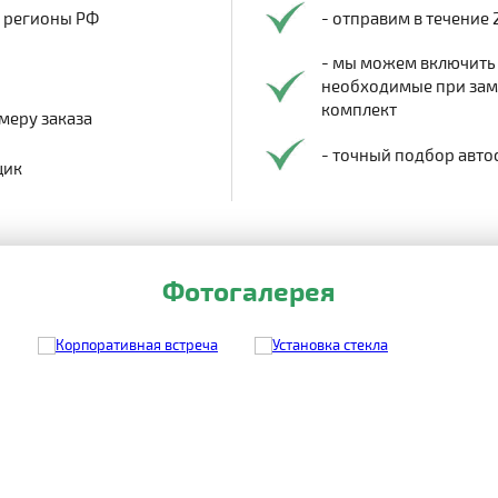
в регионы РФ
- отправим в течение 
- мы можем включить
необходимые при заме
комплект
меру заказа
- точный подбор авто
щик
Фотогалерея