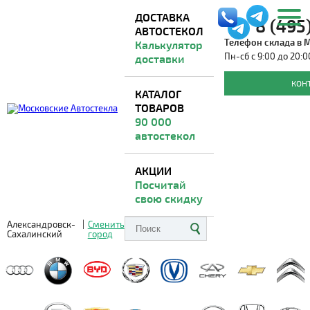
ДОСТАВКА
8 (495
АВТОСТЕКОЛ
Телефон склада в 
Калькулятор
Пн-сб с 9:00 до 20:0
доставки
Автостекла для SINOTRUK SITRAK
КОН
КАТАЛОГ
ТОВАРОВ
Доставка из Москвы
ВО ВСЕ РЕГИОНЫ
90 000
автостекол
АКЦИИ
Посчитай
свою скидку
Александровск-
|
Сменить
Сахалинский
город