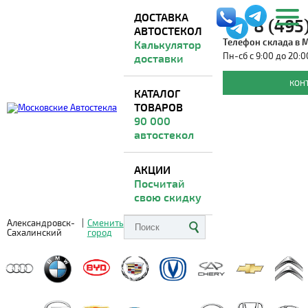
ДОСТАВКА
8 (495
АВТОСТЕКОЛ
Телефон склада в 
Калькулятор
Пн-сб с 9:00 до 20:0
доставки
Автостекла для ЗИЛ
КОН
КАТАЛОГ
ТОВАРОВ
Доставка из Москвы
ВО ВСЕ РЕГИОНЫ
90 000
автостекол
АКЦИИ
Посчитай
свою скидку
Александровск-
|
Сменить
Сахалинский
город