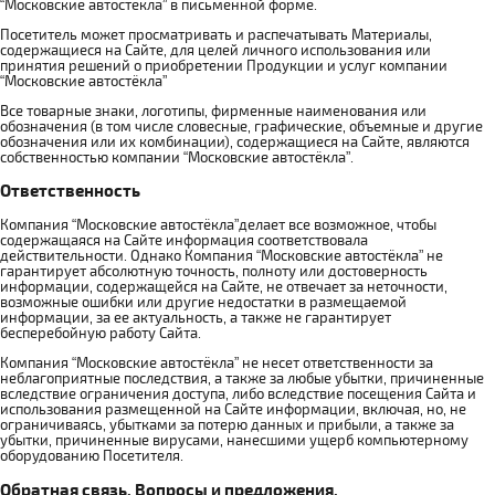
“Московские автостёкла” в письменной форме.
Посетитель может просматривать и распечатывать Материалы,
содержащиеся на Сайте, для целей личного использования или
принятия решений о приобретении Продукции и услуг компании
“Московские автостёкла”
Все товарные знаки, логотипы, фирменные наименования или
обозначения (в том числе словесные, графические, объемные и другие
обозначения или их комбинации), содержащиеся на Сайте, являются
собственностью компании “Московские автостёкла”.
Ответственность
Компания “Московские автостёкла”делает все возможное, чтобы
содержащаяся на Сайте информация соответствовала
действительности. Однако Компания “Московские автостёкла” не
гарантирует абсолютную точность, полноту или достоверность
информации, содержащейся на Сайте, не отвечает за неточности,
возможные ошибки или другие недостатки в размещаемой
информации, за ее актуальность, а также не гарантирует
бесперебойную работу Сайта.
Компания “Московские автостёкла” не несет ответственности за
неблагоприятные последствия, а также за любые убытки, причиненные
вследствие ограничения доступа, либо вследствие посещения Сайта и
использования размещенной на Сайте информации, включая, но, не
ограничиваясь, убытками за потерю данных и прибыли, а также за
убытки, причиненные вирусами, нанесшими ущерб компьютерному
оборудованию Посетителя.
Обратная связь. Вопросы и предложения.