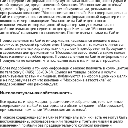
Сайт содержит информацию об услугах, запасных частях, аксессуарах и
иной продукции, представленной Компания “Московские автостёкла”
(далее – «Продукция»), ремонтном обслуживании, рекламных
программах компании “Московские автостёкла”». Все содержащиеся на
Сайте сведения носят исключительно информационный характер и не
являются исчерпывающими. Указанные на Сайте цены носят
исключительно информационный характер, могут отличаться от
действительных цен сервисных центрах Компании “Московские
автостёкла” на момент ознакомления Посетителем с ними на Сайте.
Представленная на Сайте информация, касающаяся внешнего вида,
стоимости, условий приобретения Продукции, и т. п. может отличаться
от действительных характеристик и условий приобретения Продукции
в сервисном центре компании “Московские автостёкла”, а также может
быть изменена в любое время. Представленная на Сайте информация о
Продукции не означает, что последняя есть в наличии для продажи.
Более подробную и точную информацию можно получить в колл-центре
по телефону 8 (495) 135-00-54. Ссылки на товары, работы и услуги,
реализуемые третьими лицами, публикуются в информационных целях
и не подразумевают, что компании “Московские автостёкла” их
поддерживает или рекомендует.
Интеллектуальная собственность
Все права на информацию, графические изображения, тексты и иные
содержащиеся на Сайте материалы и объекты (далее – «Материалы»),
принадлежат компании “Московские автостёкла”.
Никакие содержащиеся на Сайте Материалы или их часть не могут быть
воспроизведены, использованы или переданы третьим лицам в целях
извлечения прибыли без предварительного согласия компании