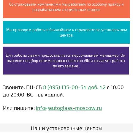
Со страховыми компаниями мы работаем по особому прайсу и
разрабатываем специальные скидки.
Мы проводим работы в ближайшем к страхователю установочном
центре.
Для работы с вами предоставляется персональный менеджер. Он
выполнит подбор оптимального стекла по VIN и согласует работы
по его замене.
Звоните: ПН-СБ
8 (495) 135-00-54 доб. 42
с 10:00
до 20:00, ВС - выходной.
Или пишите:
info@autoglass-moscow.ru
Наши установочные центры