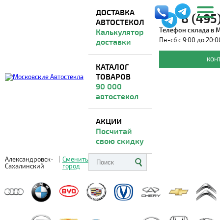
ДОСТАВКА
8 (495
АВТОСТЕКОЛ
Телефон склада в 
Калькулятор
Пн-сб с 9:00 до 20:0
доставки
Автостекла для ACURA
КОН
КАТАЛОГ
ТОВАРОВ
Доставка из Москвы
ВО ВСЕ РЕГИОНЫ
90 000
автостекол
АКЦИИ
Посчитай
свою скидку
Александровск-
|
Сменить
Сахалинский
город