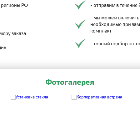
в регионы РФ
- отправим в течение 
- мы можем включить
необходимые при заме
комплект
меру заказа
- точный подбор авто
щик
Фотогалерея