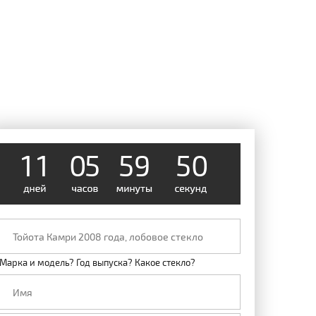
9
4
1
1
0
5
5
9
0
5
Марка и модель? Год выпуска? Какое стекло?