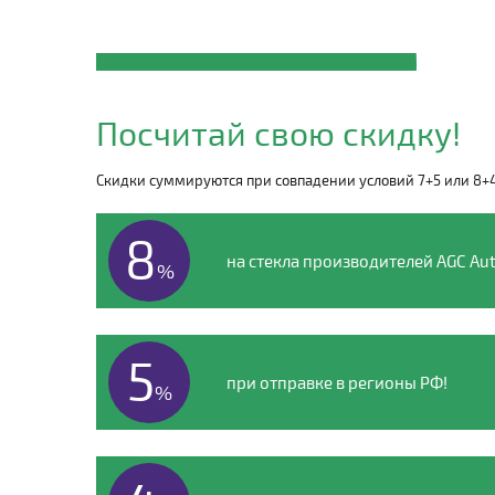
Закажите автостекло
HAIMA
Посчитай свою скидку!
по телефону
Скидки суммируются при совпадении условий 7+5 или 8+
8 (495) 135-00-54
8
на стекла производителей AGC Aut
%
5
при отправке в регионы РФ!
%