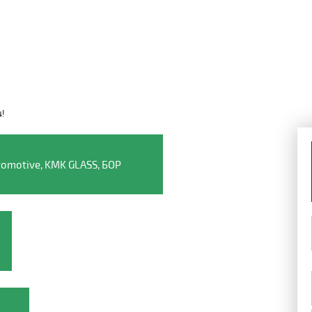
4!
Видео о компании
omotive, KMK GLASS, БОР