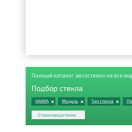
Полный каталог автостекол на все м
Подбор стекла
HAIMA
Модель
Тип стекла
Пр
О производителях