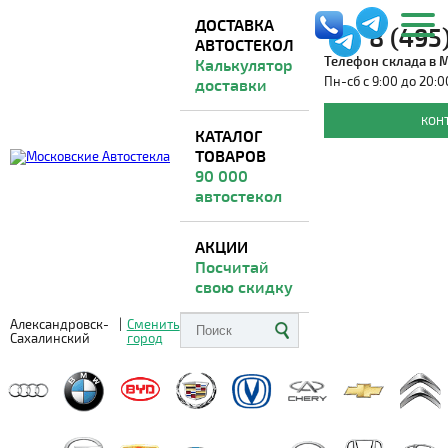
ДОСТАВКА
8 (495
АВТОСТЕКОЛ
Телефон склада в 
Калькулятор
Пн-сб с 9:00 до 20:0
доставки
Автостекла для DONG FENG
КОН
КАТАЛОГ
ТОВАРОВ
Доставка из Москвы
ВО ВСЕ РЕГИОНЫ
90 000
автостекол
АКЦИИ
Посчитай
свою скидку
Александровск-
|
Сменить
Сахалинский
город