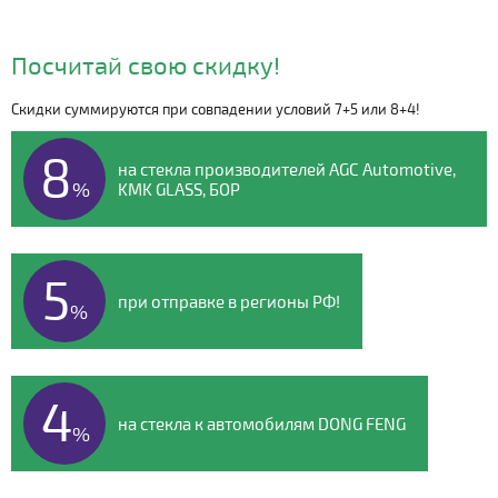
Посчитай свою скидку!
Скидки суммируются при совпадении условий 7+5 или 8+4!
Видео о компании
8
на стекла производителей AGC Automotive,
%
KMK GLASS, БОР
5
при отправке в регионы РФ!
%
4
на стекла к автомобилям DONG FENG
%