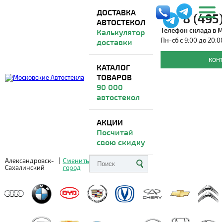
ДОСТАВКА
8 (495
АВТОСТЕКОЛ
Телефон склада в 
Калькулятор
Пн-сб с 9:00 до 20:0
доставки
Автостекла для SCANIA
КОН
КАТАЛОГ
ТОВАРОВ
Доставка из Москвы
ВО ВСЕ РЕГИОНЫ
90 000
автостекол
АКЦИИ
Посчитай
свою скидку
Александровск-
|
Сменить
Сахалинский
город