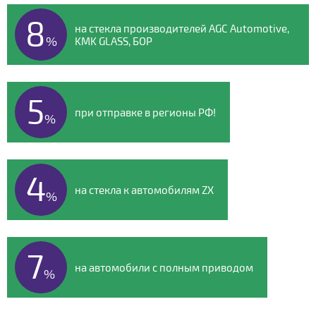
8
на стекла производителей AGC Automotive,
%
KMK GLASS, БОР
5
при отправке в регионы РФ!
%
4
на стекла к автомобилям ZX
%
7
на автомобили с полным приводом
%