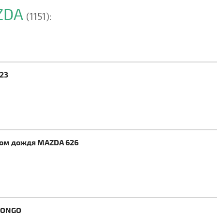
AZDA
(1151):
23
ком дождя MAZDA 626
BONGO