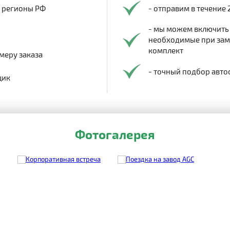
в регионы РФ
- отправим в течение 
- мы можем включить
необходимые при заме
комплект
меру заказа
- точный подбор авто
щик
Фотогалерея