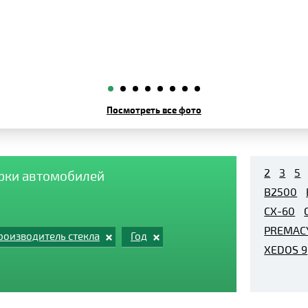
Посмотреть все фото
2
3
5
арки автомобилей
B2500
CX-60
PREMAC
роизводитель стекла
Год
XEDOS 9