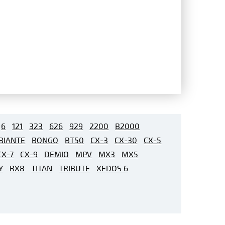
6
121
323
626
929
2200
B2000
BIANTE
BONGO
BT50
CX-3
CX-30
CX-5
CX-7
CX-9
DEMIO
MPV
MX3
MX5
Y
RX8
TITAN
TRIBUTE
XEDOS 6