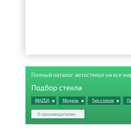
Полный каталог автостекол на все м
Подбор стекла
MAZDA
Модель
Тип стекла
П
О производителях