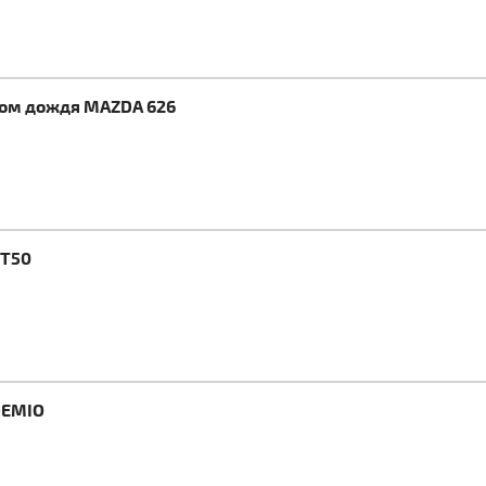
ком дождя MAZDA 626
BT50
DEMIO