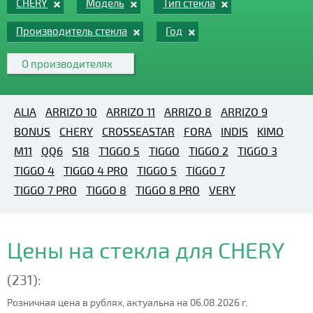
CHERY
Модель
Тип стекла
Производитель стекла
Год
О производителях
ALIA
ARRIZO 10
ARRIZO 11
ARRIZO 8
ARRIZO 9
BONUS
CHERY
CROSSEASTAR
FORA
INDIS
KIMO
M11
QQ6
S18
T1GGO 5
TIGGO
TIGGO 2
TIGGO 3
TIGGO 4
TIGGO 4 PRO
TIGGO 5
TIGGO 7
TIGGO 7 PRO
TIGGO 8
TIGGO 8 PRO
VERY
Цены на стекла для CHERY
(231):
Розничная цена в рублях, актуальна на 06.08.2026 г.