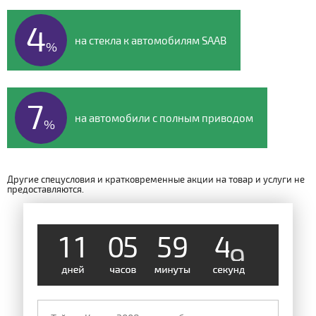
4
на стекла к автомобилям SAAB
%
7
на автомобили с полным приводом
%
Другие спецусловия и кратковременные акции на товар и услуги не
предоставляются.
1
1
0
5
5
9
4
8