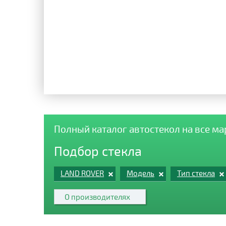
Полный каталог автостекол на все м
Подбор стекла
LAND ROVER
Модель
Тип стекла
О производителях