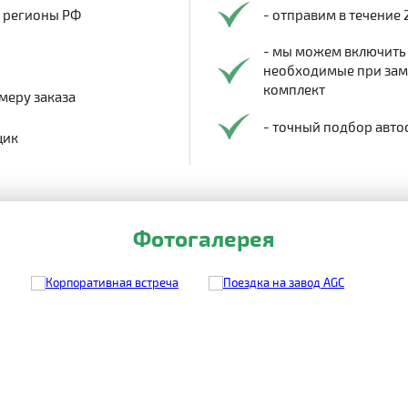
в регионы РФ
- отправим в течение 
- мы можем включить
необходимые при заме
комплект
меру заказа
- точный подбор авто
щик
Фотогалерея