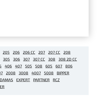
205
206
206 CC
207
207 CC
208
305
306
307
307 CC
308
308 2D CC
5
406
407
505
508
605
607
806
07
2008
3008
4007
5008
BIPPER
DAMAS
EXPERT
PARTNER
RCZ
LER