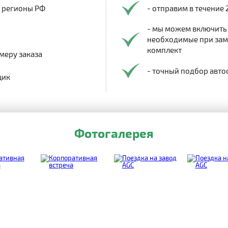
в регионы РФ
- отправим в течение 
- мы можем включить
необходимые при заме
комплект
меру заказа
- точный подбор авто
щик
Фотогалерея