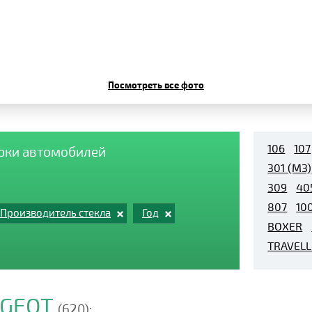
Посмотреть все фото
106
107
арки автомобилей
301 (M3)
309
40
807
10
Производитель стекла
Год
BOXER
TRAVEL
UGEOT
(620):